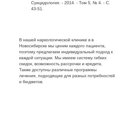
Суицидология. - 2014. - Том 5, № 4. - С.
43-51.
В нашей наркологической клинике в в
Новосибирске мы ценим каждого пациента,
поэтому предлагаем индивидуальный подход к
каждой ситуации. Мы имеем систему гибких
скидок, возможность рассрочки и кредита.
Также доступны различные программы
лечения, подходящие для разных потребностей
и бюджетов.
Цены по
Стоимость,
направлению "Вывод
руб
из запоя"
Вывод из запоя Эконом
от 2550 руб.