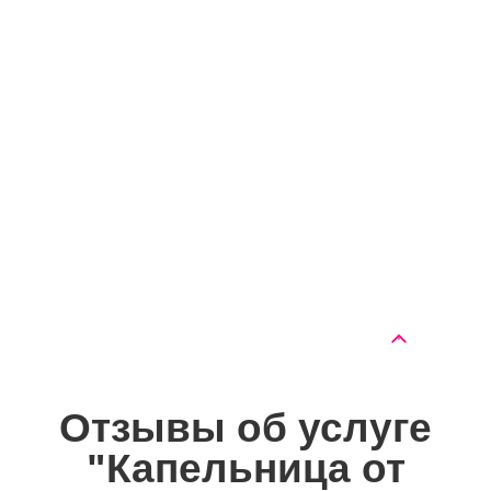
Вывод из запоя
от 5050 руб.
«Максимум»
Капельница от запоя
от 2550 руб.
Капельница от
от 2550 руб.
похмелья
Двойная капельница от
от 5000 руб.
запоя
Отзывы об услуге
"Капельница от