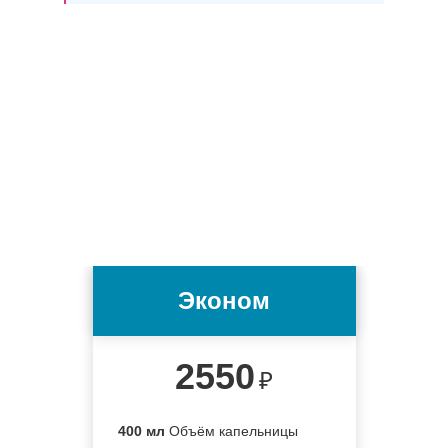
Эконом
2550
₽
400 мл
Объём капельницы
4