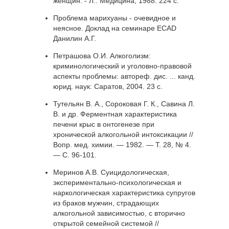
женщин. - Л.: Медицина, 1988. 224 с.
Проблема марихуаны - очевидное и
неясное. Доклад на семинаре EСАD
Данилин А.Г.
Петрашова О.И. Алкоголизм:
криминологический и уголовно-правовой
аспекты проблемы: автореф. дис. ... канд.
юрид. наук: Саратов, 2004. 23 с.
Тутельян В. А., Сороковая Г. К., Савина Л.
В. и др. Ферментная характеристика
печени крыс в онтогенезе при
хронической алкогольной интоксикации //
Вопр. мед. химии. — 1982. — Т. 28, № 4.
— С. 96-101.
Меринов А.В. Суицидологическая,
экспериментально-психологическая и
наркологическая характеристика супругов
из браков мужчин, страдающих
алкогольной зависимостью, с вторично
открытой семейной системой //