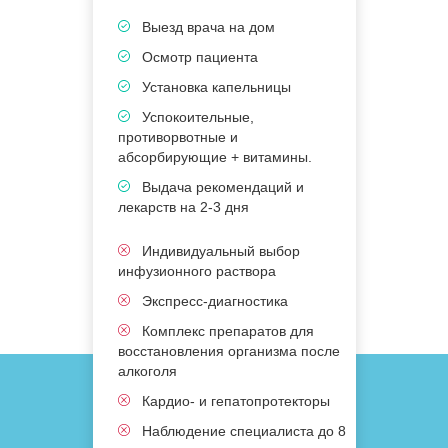
Выезд врача на дом
Осмотр пациента
Установка капельницы
Успокоительные,
противорвотные и
п
абсорбирующие + витамины.
а
Выдача рекомендаций и
лекарств на 2-3 дня
л
Индивидуальный выбор
и
инфузионного раствора
Экспресс-диагностика
Комплекс препаратов для
восстановления организма после
в
алкоголя
а
Кардио- и гепатопротекторы
Наблюдение специалиста до 8