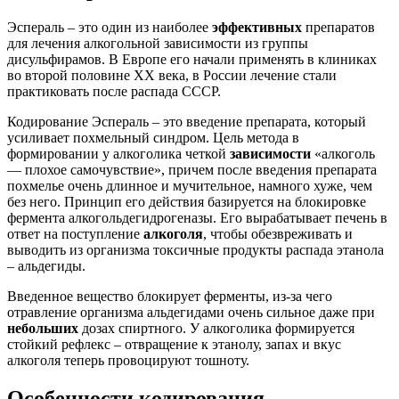
Эспераль – это один из наиболее
эффективных
препаратов
для лечения алкогольной зависимости из группы
дисульфирамов. В Европе его начали применять в клиниках
во второй половине XX века, в России лечение стали
практиковать после распада СССР.
Кодирование Эспераль – это введение препарата, который
усиливает похмельный синдром. Цель метода в
формировании у алкоголика четкой
зависимости
«алкоголь
— плохое самочувствие», причем после введения препарата
похмелье очень длинное и мучительное, намного хуже, чем
без него. Принцип его действия базируется на блокировке
фермента алкогольдегидрогеназы. Его вырабатывает печень в
ответ на поступление
алкоголя
, чтобы обезвреживать и
выводить из организма токсичные продукты распада этанола
– альдегиды.
Введенное вещество блокирует ферменты, из-за чего
отравление организма альдегидами очень сильное даже при
небольших
дозах спиртного. У алкоголика формируется
стойкий рефлекс – отвращение к этанолу, запах и вкус
алкоголя теперь провоцируют тошноту.
Особенности кодирования