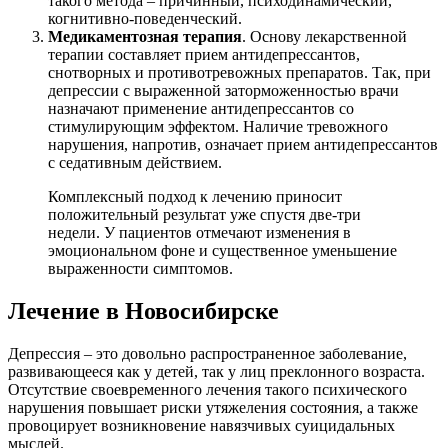
такого метода – причинный, психодинамический,
когнитивно-поведенческий.
Медикаментозная терапия
. Основу лекарственной
терапии составляет прием антидепрессантов,
снотворных и противотревожных препаратов. Так, при
депрессии с выраженной заторможенностью врачи
назначают применение антидепрессантов со
стимулирующим эффектом. Наличие тревожного
нарушения, напротив, означает прием антидепрессантов
с седативным действием.
Комплексный подход к лечению приносит
положительный результат уже спустя две-три
недели. У пациентов отмечают изменения в
эмоциональном фоне и существенное уменьшение
выраженности симптомов.
Лечение в Новосибирске
Депрессия – это довольно распространенное заболевание,
развивающееся как у детей, так у лиц преклонного возраста.
Отсутствие своевременного лечения такого психического
нарушения повышает риски утяжеления состояния, а также
провоцирует возникновение навязчивых суицидальных
мыслей.