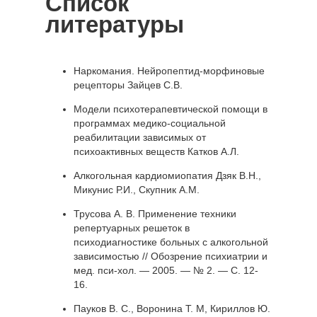
Список
литературы
Наркомания. Нейропептид-морфиновые
рецепторы Зайцев С.В.
Модели психотерапевтической помощи в
программах медико-социальной
реабилитации зависимых от
психоактивных веществ Катков А.Л.
Алкогольная кардиомиопатия Дзяк В.Н.,
Микунис Р.И., Скупник А.М.
Трусова А. В. Применение техники
репертуарных решеток в
психодиагностике больных с алкогольной
зависимостью // Обозрение психиатрии и
мед. пси-хол. — 2005. — № 2. — С. 12-
16.
Пауков В. С., Воронина Т. М, Кириллов Ю.