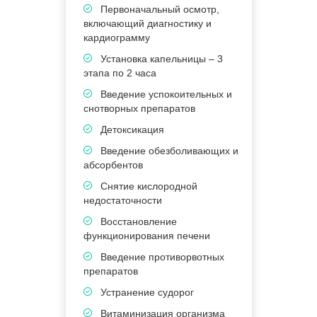
Первоначальный осмотр,
включающий диагностику и
кардиограмму
Установка капельницы – 3
этапа по 2 часа
в
Введение успокоительных и
к
снотворных препаратов
Детоксикация
э
Введение обезболивающих и
абсорбентов
п
Снятие кислородной
недостаточности
Восстановление
П
функционирования печени
5
Введение противорвотных
В
препаратов
в
Устранение судорог
Витаминизация организма