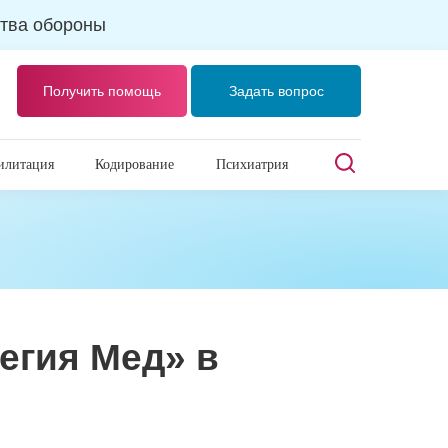
тва обороны
Получить помощь
Задать вопрос
илитация
Кодирование
Психиатрия
егия Мед» в