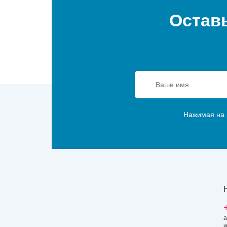
Оставь
Нажимая на к
а
к