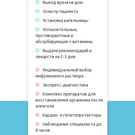
Выезд врача на дом
Осмотр пациента
Установка капельницы
Успокоительные,
противорвотные и
п
абсорбирующие + витамины.
а
Выдача рекомендаций и
лекарств на 2-3 дня
л
Индивидуальный выбор
и
инфузионного раствора
Экспресс-диагностика
Комплекс препаратов для
восстановления организма после
в
алкоголя
а
Кардио- и гепатопротекторы
Наблюдение специалиста до
8 часов
8