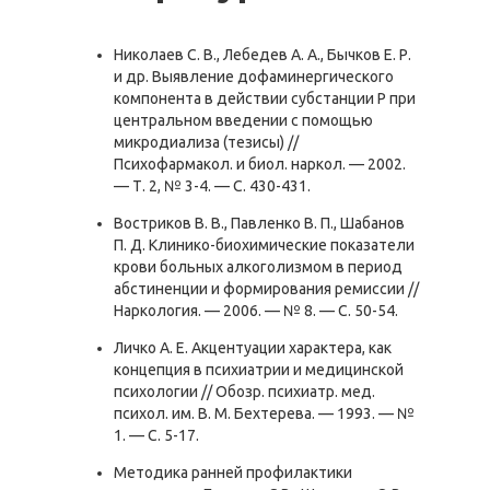
Николаев С. В., Лебедев А. А., Бычков Е. Р.
и др. Выявление дофаминергического
компонента в действии субстанции Р при
центральном введении с помощью
микродиализа (тезисы) //
Психофармакол. и биол. наркол. — 2002.
— Т. 2, № 3-4. — С. 430-431.
Востриков В. В., Павленко В. П., Шабанов
П. Д. Клинико-биохимические показатели
крови больных алкоголизмом в период
абстиненции и формирования ремиссии //
Наркология. — 2006. — № 8. — С. 50-54.
Личко А. Е. Акцентуации характера, как
концепция в психиатрии и медицинской
психологии // Обозр. психиатр. мед.
психол. им. В. М. Бехтерева. — 1993. — №
1. — С. 5-17.
Методика ранней профилактики