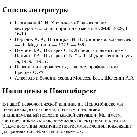
Список литературы
Гальчиков Ю. И. Хронический алкоголизм:
висцеропатология и причины смерти // СМЖ. 2009; 1:
16-19.
Портнов А. А., Пятницкая И. Н. Клиника алкоголизма.
— Л.: Медицина. — 1973. — 368 с.
Немчин Т.А., Цыцарев С.В. Личность и алкоголизм./
Немчин Т.А., Цыцарев С.В. //. - Л.: Изд-во Ленингр. ун-
та, 1989. - 192 с.
Наркомании проявления, лечение, профилактика
Ерышев О. Ф
Алкоголь и болезни сердца Моисеев В.С., Шелепин А.А
Наши цены в Новосибирске
В нашей наркологической клинике в в Новосибирске мы
ценим каждого пациента, поэтому предлагаем
индивидуальный подход к каждой ситуации. Мы имеем
систему гибких скидок, возможность рассрочки и кредита.
Также доступны различные программы лечения, подходящие
для разных потребностей и бюджетов.