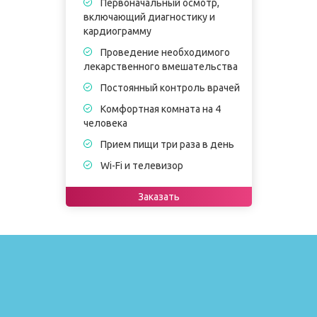
Первоначальный осмотр,
включающий диагностику и
в
кардиограмму
к
Проведение необходимого
лекарственного вмешательства
в
Постоянный контроль врачей
Комфортная комната на 4
человека
ч
Прием пищи три раза в день
Wi-Fi и телевизор
Заказать