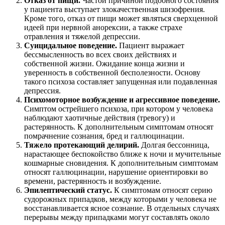
Отказ от пищи.
Частой причиной подобного состояния
у пациента выступает злокачественная шизофрения.
Кроме того, отказ от пищи может являться сверхценной
идеей при нервной анорексии, а также страхе
отравления и тяжелой депрессии.
Суицидальное поведение.
Пациент выражает
бессмысленность во всех своих действиях и
собственной жизни. Ожидание конца жизни и
уверенность в собственной бесполезности. Основу
такого психоза составляет запущенная или подавленная
депрессия.
Психомоторное возбуждение и агрессивное поведение.
Симптом острейшего психоза, при котором у человека
наблюдают хаотичные действия (тревогу) и
растерянность. К дополнительным симптомам относят
помрачнение сознания, бред и галлюцинации.
Тяжело протекающий делирий.
Долгая бессонница,
нарастающее беспокойство ближе к ночи и мучительные
кошмарные сновидения. К дополнительным симптомам
относят галлюцинации, нарушение ориентировки во
времени, растерянность и возбуждение.
Эпилептический статус.
К симптомам относят серию
судорожных припадков, между которыми у человека не
восстанавливается ясное сознание. В отдельных случаях
перерывы между припадками могут составлять около