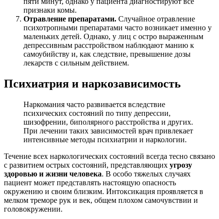
пяти минут, однако у пациента диагностируют все
признаки комы.
Отравление препаратами.
Случайное отравление
психотропными препаратами часто возникает именно у
маленьких детей. Однако, у лиц с остро выраженным
депрессивным расстройством наблюдают манию к
самоубийству и, как следствие, превышение дозы
лекарств с сильным действием.
Психиатрия и наркозависимость
Наркомания часто развивается вследствие
психических состояний по типу депрессии,
шизофрении, биполярного расстройства и других.
При лечении таких зависимостей врач привлекает
интенсивные методы психиатрии и наркологии.
Течение всех наркологических состояний всегда тесно связано
с развитием острых состояний, представляющих
угрозу
здоровью и жизни человека
. В особо тяжелых случаях
пациент может представлять настоящую опасность
окружению и своим близким. Интоксикация проявляется в
мелком треморе рук и век, общем плохом самочувствии и
головокружении.