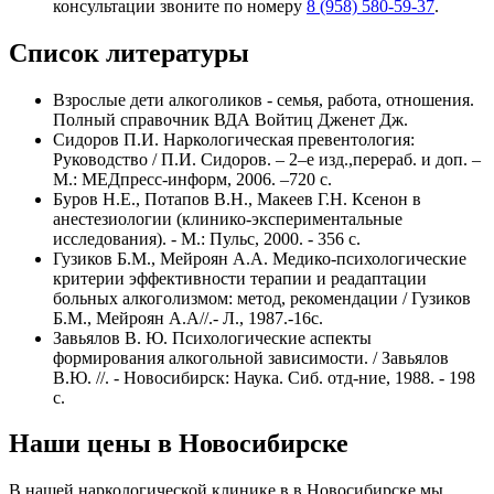
консультации звоните по номеру
8 (958) 580-59-37
.
Список литературы
Взрослые дети алкоголиков - семья, работа, отношения.
Полный справочник ВДА Войтиц Дженет Дж.
Сидоров П.И. Наркологическая превентология:
Руководство / П.И. Сидоров. – 2–е изд.,перераб. и доп. –
М.: МЕДпресс-информ, 2006. –720 с.
Буров Н.Е., Потапов В.Н., Макеев Г.Н. Ксенон в
анестезиологии (клинико-экспериментальные
исследования). - М.: Пульс, 2000. - 356 с.
Гузиков Б.М., Мейроян А.А. Медико-психологические
критерии эффективности терапии и реадаптации
больных алкоголизмом: метод, рекомендации / Гузиков
Б.М., Мейроян А.А//.- Л., 1987.-16с.
Завьялов В. Ю. Психологические аспекты
формирования алкогольной зависимости. / Завьялов
В.Ю. //. - Новосибирск: Наука. Сиб. отд-ние, 1988. - 198
с.
Наши цены в Новосибирске
В нашей наркологической клинике в в Новосибирске мы