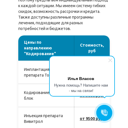
поэтому предлагаем индивидуальный подход
к каждой ситуации. Мы имеем систему гибких
скидок, возможность рассрочки и кредита.
Также доступны различные программы
лечения, подходящие для разных
потребностей и бюджетов.
Цены по
Стоимость,
направлению
руб
"Кодирование"
Имплантация
от 4150 руб.
препарата Торпедо
Илья Власов
Нужна помощь? Напишите нам
- мы на связи!
Кодирование Двойной
от 9000 руб.
блок
Инъекция препарата
от 9500 руб.
Вивитрол