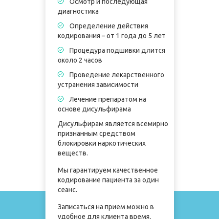
Осмотр и последующая
диагностика
д
Определение действия
кодирования – от 1 года до 5 лет
к
л
Процедура подшивки длится
около 2 часов
о
Проведение лекарственного
устранения зависимости
у
Лечение препаратом на
основе дисульфирама
о
Дисульфирам является всемирно
д
признанным средством
блокировки наркотических
Д
веществ.
п
б
Мы гарантируем качественное
в
кодирование пациента за один
сеанс.
М
к
Записаться на прием можно в
с
удобное для клиента время.